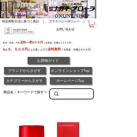
ONLINE SHOP
特定商取引法に基づく表記 ｜
プライバシーポリシー ｜
お問い合わせ
送料一律6００円
本州・四国・九州
（北海道・沖縄は１２００円）
５，５００円
送料無料
税込
以上お買い上げで
（北海道・沖縄は６００円）
お買物ガイド
ブランドからさがす
オンラインショップTop
カテゴリーからさがす
ホームページTop
商品名・キーワードで探す⇒