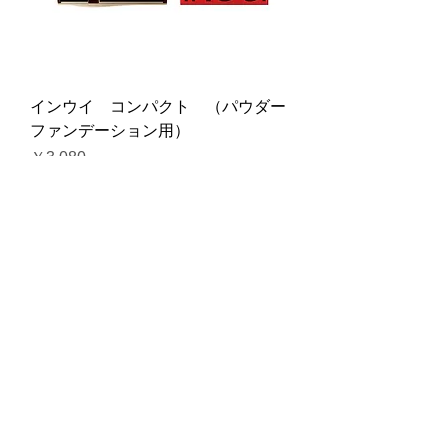
インウイ コンパクト （パウダー
ファンデーション用）
価格
￥3,080
消費税込み