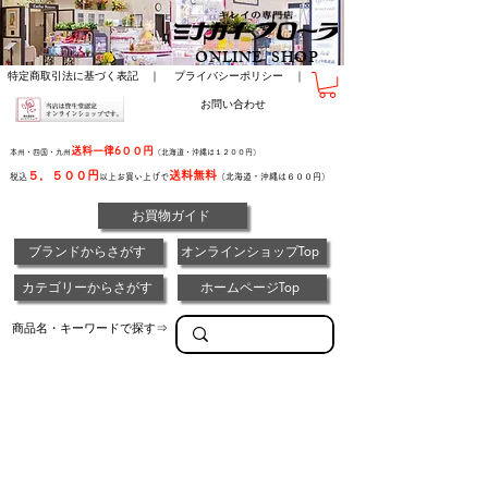
ONLINE SHOP
特定商取引法に基づく表記 ｜
プライバシーポリシー ｜
お問い合わせ
送料一律6００円
本州・四国・九州
（北海道・沖縄は１２００円）
５，５００円
送料無料
税込
以上お買い上げで
（北海道・沖縄は６００円）
お買物ガイド
ブランドからさがす
オンラインショップTop
カテゴリーからさがす
ホームページTop
商品名・キーワードで探す⇒