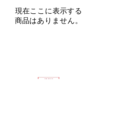
現在ここに表示する
商品はありません。
△ページトップへ
ブランドから探す
カテゴリーから探す
お問い合わせ
オンラインショップTopへ
ホームページTopへ
特定商取引法に基づく表記 ｜
プライバシーポリシー ｜
キレイの専門店 ミナカイ・フローラ
​〒520-0242 滋賀県大津市本堅田5-20-10 ア