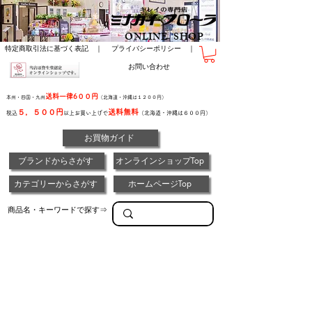
ONLINE SHOP
特定商取引法に基づく表記 ｜
プライバシーポリシー ｜
お問い合わせ
送料一律6００円
本州・四国・九州
（北海道・沖縄は１２００円）
５，５００円
送料無料
税込
以上お買い上げで
（北海道・沖縄は６００円）
お買物ガイド
ブランドからさがす
オンラインショップTop
カテゴリーからさがす
ホームページTop
商品名・キーワードで探す⇒