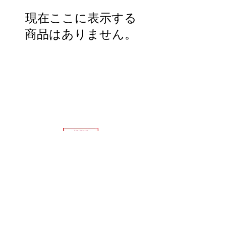
現在ここに表示する
商品はありません。
△ページトップへ
ブランドから探す
カテゴリーから探す
お問い合わせ
オンラインショップTopへ
ホームページTopへ
特定商取引法に基づく表記 ｜
プライバシーポリシー ｜
キレイの専門店 ミナカイ・フローラ
​〒520-0242 滋賀県大津市本堅田5-20-10 ア