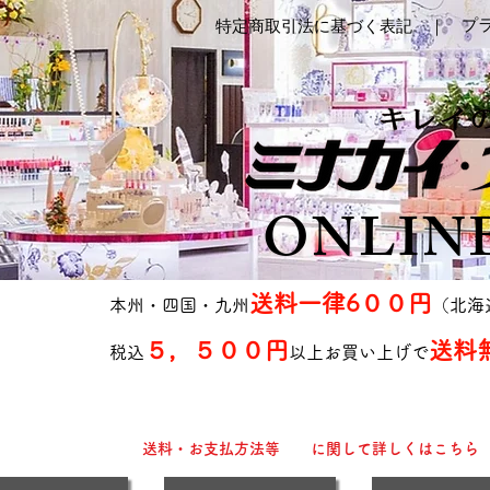
プ
特定商取引法に基づく表記 ｜
ONLIN
送料一律6００円
本州・四国・九州
（北海
５，５００円
送料
税込
以上お買い上げで
送料・お支払方法等 に関して詳しくはこちら