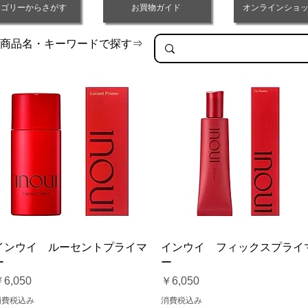
テゴリーからさがす
お買物ガイド
オンラインショッ
商品名・キーワードで探す⇒
クイックビュー
クイックビュー
インウイ ルーセントプライマ
インウイ フィックスプライ
ー
ー
価格
価格
6,050
￥6,050
消費税込み
消費税込み