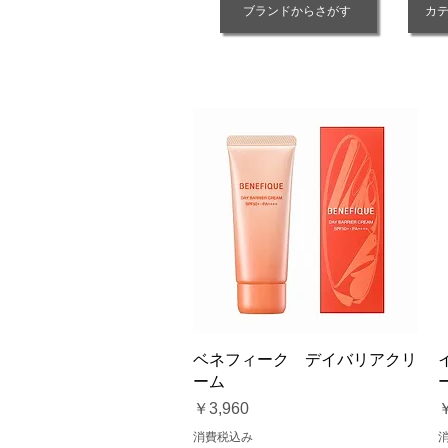
ブランドからさがす
カ
クイックビュー
ベネフィーク デイバリアクリ
ーム
価格
￥3,960
￥
消費税込み