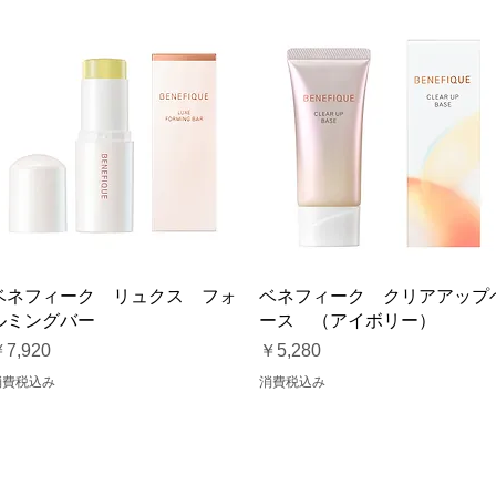
クイックビュー
クイックビュー
ベネフィーク リュクス フォ
ベネフィーク クリアアップ
ルミングバー
ース （アイボリー）
価格
価格
7,920
￥5,280
消費税込み
消費税込み
から探す
カテゴリーから探す
オンラインショップTo
プライバシーポリシー ｜
お問い
定商取引法に基づく表記 ｜