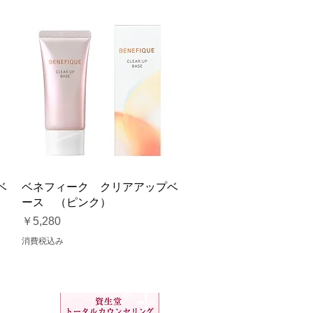
クイックビュー
ベ
ベネフィーク クリアアップベ
ース （ピンク）
価格
￥5,280
消費税込み
pへ
ホームページTopへ
合わせ