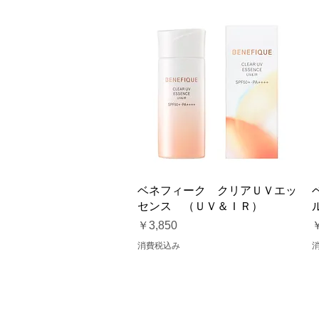
クイックビュー
ベネフィーク クリアＵＶエッ
センス （ＵＶ＆ＩＲ）
価格
￥3,850
￥
消費税込み
△ページトップへ
ブランド
特