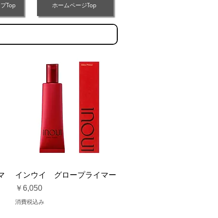
プTop
ホームページTop
クイックビュー
マ
インウイ グロープライマー
価格
￥6,050
消費税込み