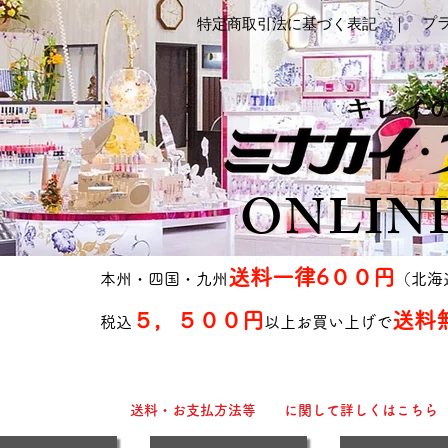
プ
特定商取引法に基づく表記 ｜
ONLIN
送料一律6００円
本州・四国・九州
（北海
５，５００円
送料
税込
以上お買い上げで
送料・お支払方法等 に関して詳しくはこちら