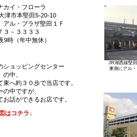
ナカイ・フローラ
県大津市本堅田5-20-10
ラザ堅田１Ｆ
７３－３３３３
～夜9時（年中無休）
JR湖西線堅
のショッピングセンター
​東側にア
」の中、
て東へ約３０歩で当店です。
ーの中ですが、
てお話ができるお店です。
地図はコチラ↓