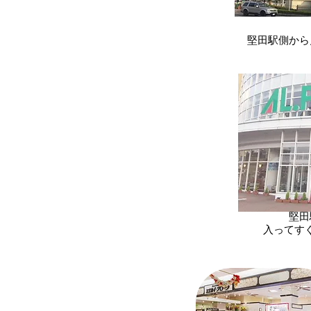
堅田駅側から
堅田
​入って