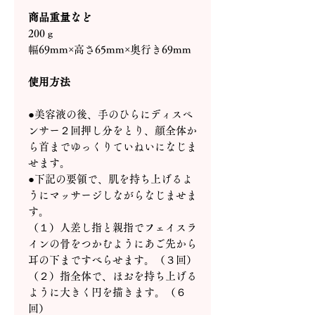
商品重量など
200ｇ
幅69mm×高さ65mm×奥行き69mm
使用方法
●美容液の後、手のひらにディスペ
ンサー２回押し分をとり、顔全体か
ら首までゆっくりていねいになじま
せます。
●下記の要領で、肌を持ち上げるよ
うにマッサージしながらなじませま
す。
（１）人差し指と親指でフェイスラ
インの骨をつかむようにあご先から
耳の下まですべらせます。（３回）
（２）指全体で、ほおを持ち上げる
ように大きく円を描きます。（６
回）