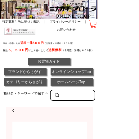
ONLINE SHOP
特定商取引法に基づく表記 ｜
プライバシーポリシー ｜
お問い合わせ
送料一律6００円
本州・四国・九州
（北海道・沖縄は１２００円）
５，５００円
送料無料
税込
以上お買い上げで
（北海道・沖縄は６００円）
お買物ガイド
ブランドからさがす
オンラインショップTop
カテゴリーからさがす
ホームページTop
商品名・キーワードで探す⇒