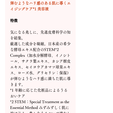
弾むようなハリ感のある肌に導くエ
イジングケア*1 美容液
特徴
気になる兆しに、先進皮膚科学の知
を結集。
厳選した成分を凝縮。日本産の希少
な酵母エキス配合のSTEM*2
Complex（加水分解酵母、イノシト
ール、サクラ葉エキス、カシア樹皮
エキス、セイヨウアカマツ球果エキ
ス、ローズ水、グリセリン：保湿）
が弾むようなハリ感に満ちた肌に導
きます。
*1 年齢に応じた化粧品によるうる
おいケア
*2 STEM：Special Treatment as the
Essential Method みずみずしく肌に