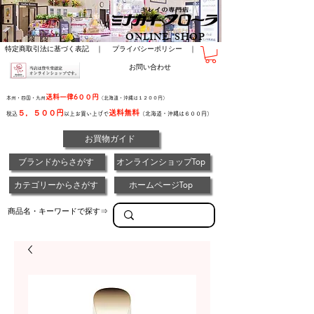
ONLINE SHOP
特定商取引法に基づく表記 ｜
プライバシーポリシー ｜
お問い合わせ
送料一律6００円
本州・四国・九州
（北海道・沖縄は１２００円）
５，５００円
送料無料
税込
以上お買い上げで
（北海道・沖縄は６００円）
お買物ガイド
ブランドからさがす
オンラインショップTop
カテゴリーからさがす
ホームページTop
商品名・キーワードで探す⇒