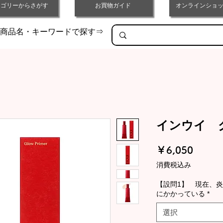
テゴリーからさがす
お買物ガイド
オンラインショッ
商品名・キーワードで探す⇒
インウイ 
価
￥6,050
格
消費税込み
【設問1】 現在、
にかかっている
*
選択