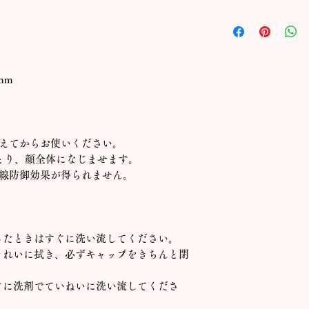
誠に勝手ながらイン
品あたり５個までと
くださいませ。
mm
整えてからお使いください。
とり、顔全体になじませます。
外線防御効果が得られません。
ったときはすぐに洗い流してください。
きれいに拭き、必ずキャップをきちんと閉
ぐに洗剤でていねいに洗い流してくださ