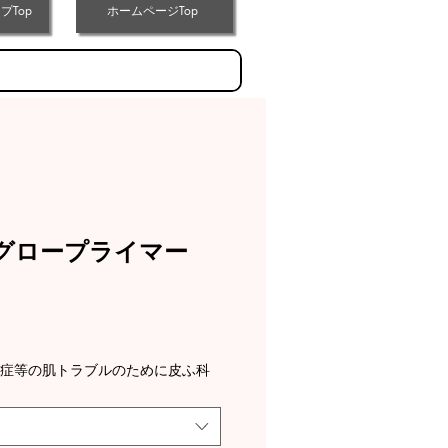
プTop
ホームページTop
グロープライマー
炎症等の肌トラブルのために皮ふ科