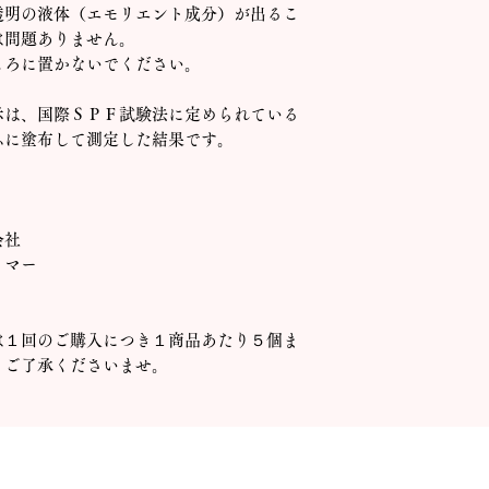
透明の液体（エモリエント成分）が出るこ
は問題ありません。
ころに置かないでください。
示は、国際ＳＰＦ試験法に定められている
ふに塗布して測定した結果です。
会社
イマー
は１回のご購入につき１商品あたり５個ま
。ご了承くださいませ。
から探す
カテゴリーから探す
オンラインショップTo