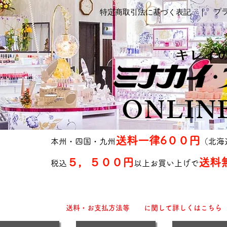
プ
特定商取引法に基づく表記 ｜
ONLIN
送料一律6００円
本州・四国・九州
（北海
５，５００円
送料
税込
以上お買い上げで
送料・お支払方法等 に関して詳しくはこちら