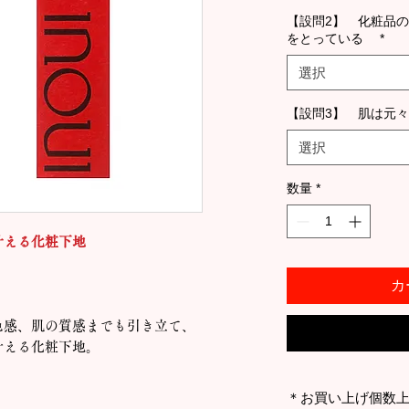
【設問2】 化粧品
をとっている
*
選択
【設問3】 肌は元
選択
数量
*
叶える化粧下地
カ
色感、肌の質感までも引き立て、
叶える化粧下地。
＊お買い上げ個数