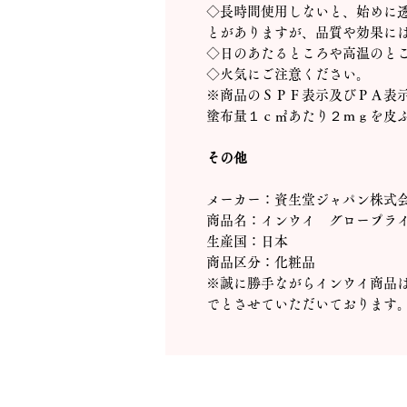
◇長時間使用しないと、始めに
とがありますが、品質や効果に
◇日のあたるところや高温のと
◇火気にご注意ください。
※商品のＳＰＦ表示及びＰＡ表
塗布量１ｃ㎡あたり２ｍｇを皮
その他
メーカー：資生堂ジャパン株式
商品名：インウイ グロープラ
生産国：日本
商品区分：化粧品
※誠に勝手ながらインウイ商品
でとさせていただいております
△ページトップへ
ブランド