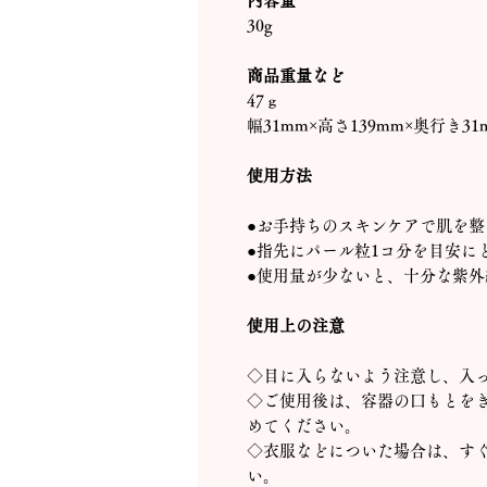
内容量
30g
商品重量など
47ｇ
幅31mm×高さ139mm×奥行き31
使用方法
●お手持ちのスキンケアで肌を
●指先にパール粒1コ分を目安に
●使用量が少ないと、十分な紫
使用上の注意
◇目に入らないよう注意し、入
◇ご使用後は、容器の口もとを
めてください。
◇衣服などについた場合は、す
い。