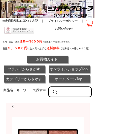
ONLINE SHOP
特定商取引法に基づく表記 ｜
プライバシーポリシー ｜
お問い合わせ
送料一律6００円
本州・四国・九州
（北海道・沖縄は１２００円）
５，５００円
送料無料
税込
以上お買い上げで
（北海道・沖縄は６００円）
お買物ガイド
ブランドからさがす
オンラインショップTop
カテゴリーからさがす
ホームページTop
商品名・キーワードで探す⇒